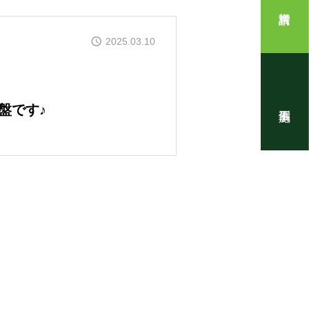
住まいの写真
2025.03.10
盤です♪
！』代表・窪田 純一のブログ