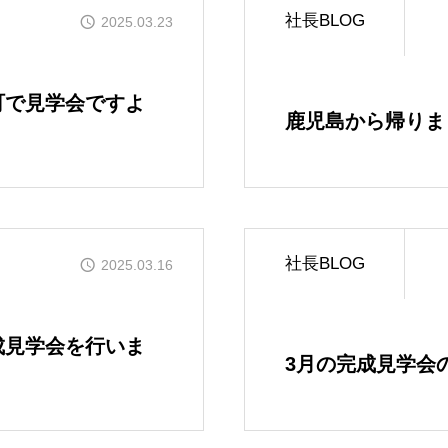
社長BLOG
2025.03.23
OUR CONCE
かなう家のコンセプトと
町で見学会ですよ
鹿児島から帰りま
OUR FIVE A
かなう家が選ばれる5つ
ONLINE MOD
社長BLOG
2025.03.16
オンライン展示場
WORKS
成見学会を行いま
3月の完成見学会
施工事例
GALLERY