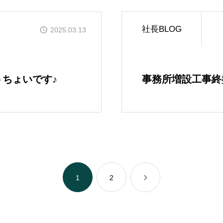
かなう家が設計施工した
社長BLOG
2025.03.13
COMPANY
株式会社かなう家の紹介
ちょいです♪
事務所増設工事終
STAFF
スタッフ紹介
BLOG
「本日も絶好調さまです
1
2
CONTACT
お問い合わせ