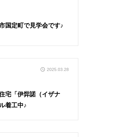
市国定町で見学会です♪
2025.03.28
住宅「伊弉諾（イザナ
ル着工中♪