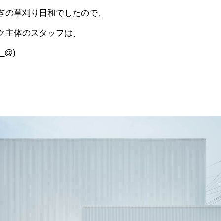
ぎの草刈り日和でしたので、
ク主体のスタッフは、
_@)