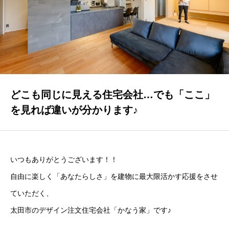
GALLERY
かなう家が設計施工した住まいの写真
COMPANY
株式会社かなう家の紹介
STAFF
どこも同じに見える住宅会社…でも「ここ」
スタッフ紹介
を見れば違いが分かります♪
BLOG
「本日も絶好調さまです！』代表・窪田 純一のブログ
いつもありがとうございます！！
CONTACT
自由に楽しく「あなたらしさ」を建物に最大限活かす応援をさせ
お問い合わせ
ていただく、
太田市のデザイン注文住宅会社「かなう家」です♪