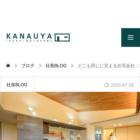
無料ご相談
資料請求
施工事例
OUR CONCEPT
かなう家のコンセプトとメッセージ
ブログ
社長BLOG
どこも同じに見える住宅会社…
OUR FIVE ADVANTAGES
かなう家が選ばれる5つの理由
社長BLOG
2025.07.18
ONLINE MODEL HOUSE
オンライン展示場
WORKS
施工事例