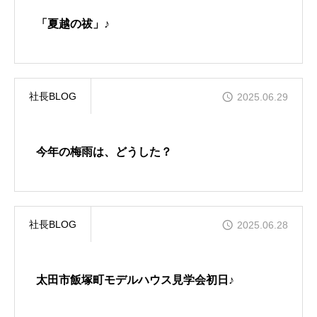
GALLERY
「夏越の祓」♪
かなう家が設計施工した住まいの写真
COMPANY
株式会社かなう家の紹介
社長BLOG
2025.06.29
STAFF
スタッフ紹介
今年の梅雨は、どうした？
BLOG
「本日も絶好調さまです！』代表・窪田 純一のブログ
社長BLOG
2025.06.28
CONTACT
お問い合わせ
太田市飯塚町モデルハウス見学会初日♪