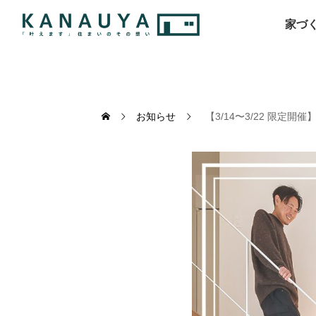
家づ
お知らせ
【3/14〜3/22 限