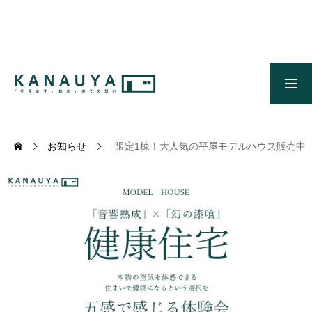
無料ご相談
資料請求
施工事例
OUR CONCEPT
かなう家のコンセプトとメッセージ
お知らせ
限定1棟！大人気の平屋モデルハウス販売中
OUR FIVE ADVANTAGES
かなう家が選ばれる5つの理由
ONLINE MODEL HOUSE
オンライン展示場
WORKS
施工事例