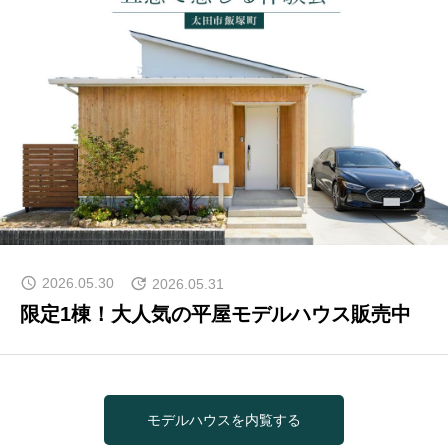
GALLERY
かなう家が設計施工した住まいの写真
COMPANY
株式会社かなう家の紹介
STAFF
スタッフ紹介
BLOG
2026.05.30
2026.05.31
「本日も絶好調さまです！』代表・窪田 純一のブログ
限定1棟！大人気の平屋モデルハウス販売中
CONTACT
お問い合わせ
モデルハウスを内覧する