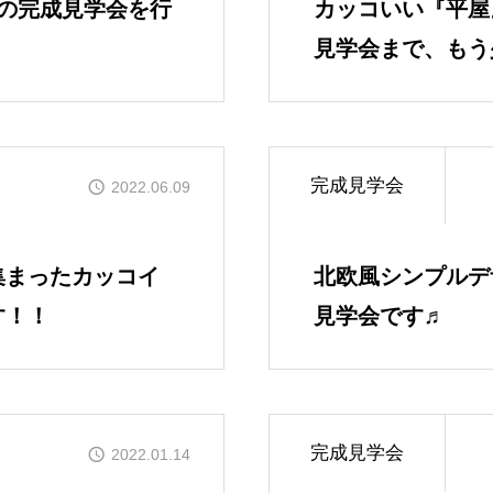
の完成見学会を行
カッコいい『平屋
見学会まで、もう
OUR CONCE
かなう家のコンセプトと
完成見学会
2022.06.09
OUR FIVE A
かなう家が選ばれる5つ
集まったカッコイ
北欧風シンプルデザ
す！！
見学会です♬
ONLINE MOD
オンライン展示場
WORKS
完成見学会
2022.01.14
施工事例