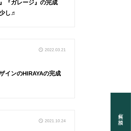
』『ガレージ』の完成
少し♬
PT
メッセージ
2022.03.21
DVANTAGES
の理由
インのHIRAYAの完成
EL HOUSE
無料ご相談
2021.10.24