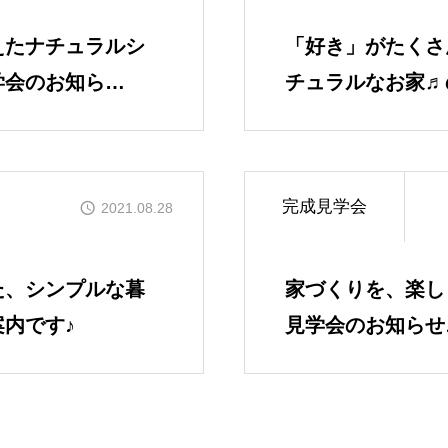
えたナチュラルシ
「好き」がたくさ
GALLERY
学会のお知ら
チュラルなお家♬
かなう家が設計施工した
です！
COMPANY
株式会社かなう家の紹介
完成見学会
2021.08.28
STAFF
た、シンプルな暮
家づくりを、楽し
スタッフ紹介
内です♪
見学会のお知らせ
BLOG
「本日も絶好調さまです