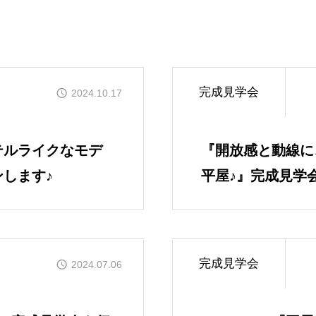
完成見学会
2024.10.17
テルライクなモデ
『開放感と動線に
します♪
平屋♪』完成見学
完成見学会
2024.07.06