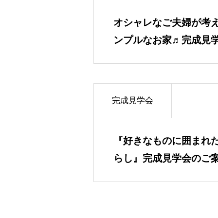
オシャレなご夫婦が考
ンプルなお家♬完成見
せ！！
完成見学会
『好きなものに囲まれ
らし』完成見学会のご案