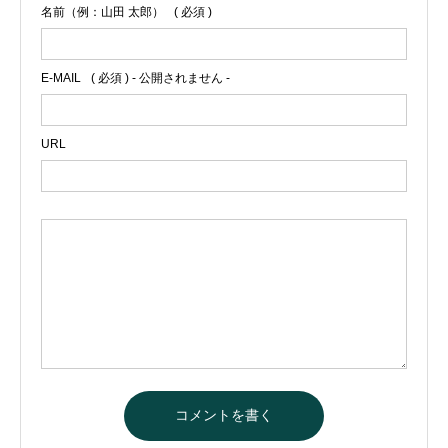
名前（例：山田 太郎）
( 必須 )
E-MAIL
( 必須 ) - 公開されません -
URL
A