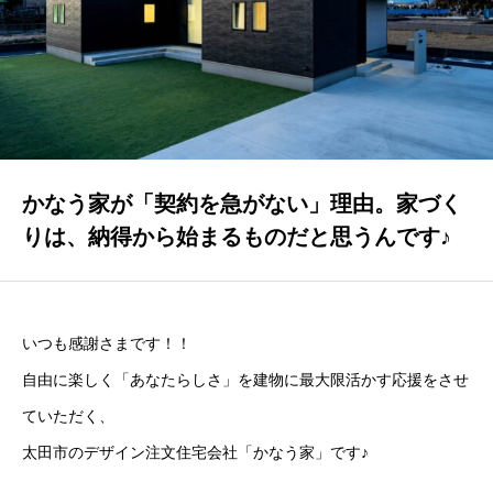
GALLERY
かなう家が設計施工した住まいの写真
COMPANY
株式会社かなう家の紹介
STAFF
かなう家が「契約を急がない」理由。家づく
スタッフ紹介
りは、納得から始まるものだと思うんです♪
BLOG
「本日も絶好調さまです！』代表・窪田 純一のブログ
いつも感謝さまです！！
CONTACT
自由に楽しく「あなたらしさ」を建物に最大限活かす応援をさせ
お問い合わせ
ていただく、
太田市のデザイン注文住宅会社「かなう家」です♪