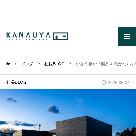
無料ご相談
資料請求
施工事例
OUR CONCEPT
かなう家のコンセプトとメッセージ
ブログ
社長BLOG
かなう家が「契約を急がない」
OUR FIVE ADVANTAGES
かなう家が選ばれる5つの理由
社長BLOG
2026.06.04
ONLINE MODEL HOUSE
オンライン展示場
WORKS
施工事例