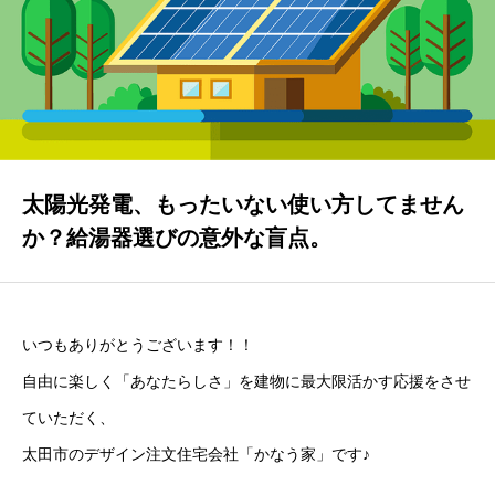
GALLERY
かなう家が設計施工した住まいの写真
COMPANY
株式会社かなう家の紹介
STAFF
太陽光発電、もったいない使い方してません
スタッフ紹介
か？給湯器選びの意外な盲点。
BLOG
「本日も絶好調さまです！』代表・窪田 純一のブログ
いつもありがとうございます！！
CONTACT
自由に楽しく「あなたらしさ」を建物に最大限活かす応援をさせ
お問い合わせ
ていただく、
太田市のデザイン注文住宅会社「かなう家」です♪