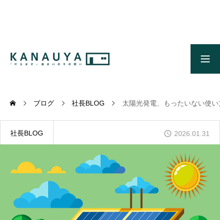
無料ご相談
資料請求
施工事例
OUR CONCEPT
かなう家のコンセプトとメッセージ
ブログ
社長BLOG
太陽光発電、もったいない使い
OUR FIVE ADVANTAGES
かなう家が選ばれる5つの理由
社長BLOG
2026.01.31
ONLINE MODEL HOUSE
オンライン展示場
WORKS
施工事例