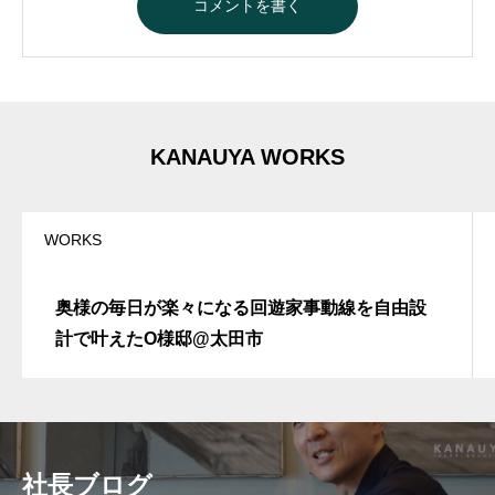
A
l
t
e
r
n
a
t
KANAUYA WORKS
i
v
e
:
WORKS
奥様の毎日が楽々になる回遊家事動線を自由設
計で叶えたO様邸@太田市
社長ブログ