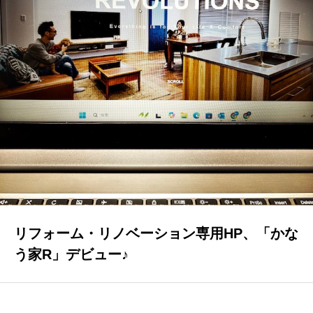
GALLERY
かなう家が設計施工した住まいの写真
COMPANY
株式会社かなう家の紹介
STAFF
スタッフ紹介
BLOG
「本日も絶好調さまです！』代表・窪田 純一のブログ
リフォーム・リノベーション専用HP、「かな
CONTACT
う家R」デビュー♪
お問い合わせ