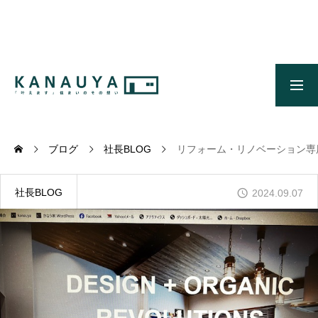
無料ご相談
資料請求
施工事例
OUR CONCEPT
かなう家のコンセプトとメッセージ
ブログ
社長BLOG
リフォーム・リノベーション専
OUR FIVE ADVANTAGES
かなう家が選ばれる5つの理由
社長BLOG
2024.09.07
ONLINE MODEL HOUSE
オンライン展示場
WORKS
施工事例