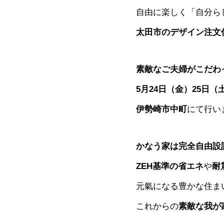
自由に楽しく「自分ら
太田市のデザイン注文
素敵なご夫婦がこだわ
5月24日（金）25日（
伊勢崎市中町
にて行い
かなう家は完全自由設
ZEH基準の省エネ
や
耐
元氣になる豊かな住ま
これからの
素敵な我が