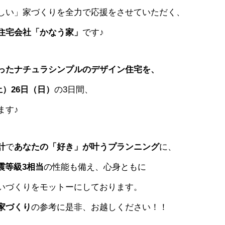
しい」家づくりを全力で応援をさせていただく、
住宅会社「かなう家」
です♪
ったナチュラシンプルのデザイン住宅を、
土）26日（日）
の3日間、
ます♪
計
で
あなたの「好き」が叶うプランニング
に、
震等級3相当
の性能も備え、心身ともに
いづくりをモットーにしております。
家づくり
の参考に是非、お越しください！！