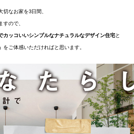
OUR CONCE
大切なお家を3日間、
かなう家のコンセプトと
ますので、
でカッコいいシンプルなナチュラルなデザイン住宅
と
OUR FIVE A
」
をご体感いただければと思います。
かなう家が選ばれる5つ
ONLINE MOD
オンライン展示場
WORKS
施工事例
GALLERY