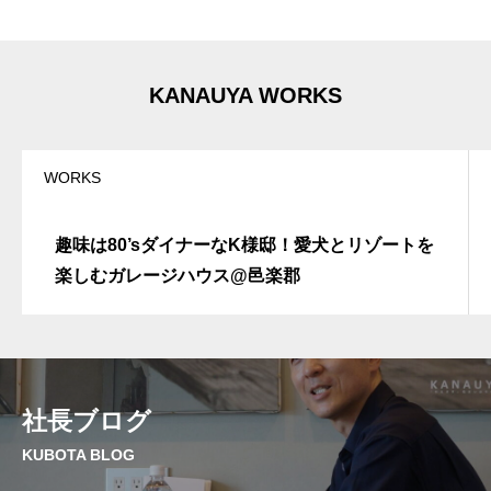
v
e
:
KANAUYA WORKS
WORKS
趣味は80’sダイナーなK様邸！愛犬とリゾートを
楽しむガレージハウス@邑楽郡
社長ブログ
KUBOTA BLOG