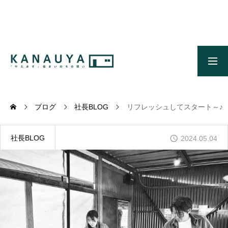
無料ご相談
資料請求
施工事例
OUR CONCEPT
かなう家のコンセプトとメッセージ
ブログ
社長BLOG
リフレッシュしてスタート～♪
OUR FIVE ADVANTAGES
かなう家が選ばれる5つの理由
社長BLOG
2024.05.04
ONLINE MODEL HOUSE
オンライン展示場
WORKS
施工事例