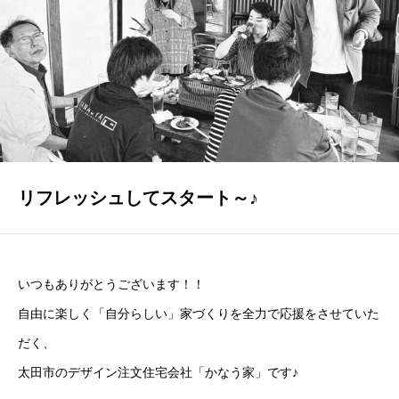
GALLERY
かなう家が設計施工した住まいの写真
COMPANY
株式会社かなう家の紹介
STAFF
スタッフ紹介
リフレッシュしてスタート～♪
BLOG
「本日も絶好調さまです！』代表・窪田 純一のブログ
いつもありがとうございます！！
CONTACT
自由に楽しく「自分らしい」家づくりを全力で応援をさせていた
お問い合わせ
だく、
太田市のデザイン注文住宅会社「かなう家」です♪