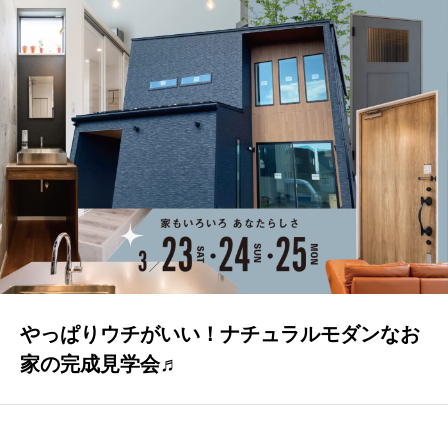
GALLERY
かなう家が設計施工した住まいの写真
COMPANY
株式会社かなう家の紹介
STAFF
スタッフ紹介
BLOG
「本日も絶好調さまです！』代表・窪田 純一のブログ
やっぱりウチがいい！ナチュラルモダンなお
CONTACT
家の完成見学会♬
お問い合わせ