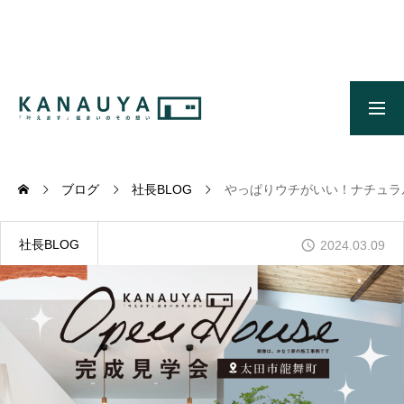
無料ご相談
資料請求
施工事例
OUR CONCEPT
かなう家のコンセプトとメッセージ
ブログ
社長BLOG
やっぱりウチがいい！ナチュラ
OUR FIVE ADVANTAGES
かなう家が選ばれる5つの理由
社長BLOG
2024.03.09
ONLINE MODEL HOUSE
オンライン展示場
WORKS
施工事例