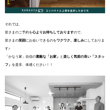
それでは、
皆さまのご予約を
心よりお待ちしております
ので、
皆さまの
笑顔
にお会いできるのを
ワクワク、楽しみ
にしておりま
す♪
「かなう家」自信の
素敵な「お家」
と
楽しく気前の良い「スタッ
フ」
を是非、体感ください！！