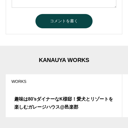
A
l
t
e
r
n
a
t
KANAUYA WORKS
i
v
e
:
WORKS
趣味は80’sダイナーなK様邸！愛犬とリゾートを
楽しむガレージハウス@邑楽郡