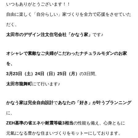
いつもありがとうございます！！
自由に楽しく「自分らしい」家づくりを全力で応援をさせていた
だく、
太田市のデザイン注文住宅会社「かなう家」
です♪
オシャレで素敵なご夫婦がこだわったナチュラルモダンのお家
を、
3月23日（土）24日（日）25日（月）
の3日間、
太田市龍舞町
にて行います♪
かなう家は完全自由設計
で
あなたの「好き」が叶うプランニング
に、
ZEH基準の省エネ
や
耐震等級3相当
の性能も備え、心身ともに
元氣になる豊かな住まいづくりをモットーにしております。