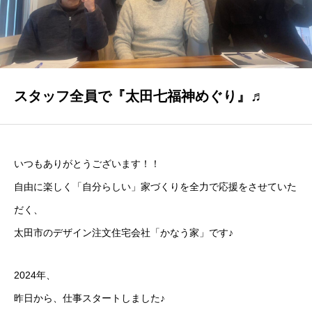
GALLERY
かなう家が設計施工した住まいの写真
COMPANY
株式会社かなう家の紹介
スタッフ全員で『太田七福神めぐり』♬
STAFF
スタッフ紹介
いつもありがとうございます！！
BLOG
自由に楽しく「自分らしい」家づくりを全力で応援をさせていた
「本日も絶好調さまです！』代表・窪田 純一のブログ
だく、
太田市のデザイン注文住宅会社「かなう家」です♪
CONTACT
お問い合わせ
2024年、
昨日から、仕事スタートしました♪