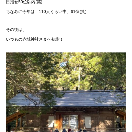
目指せ50位以内(笑)
ちなみに今年は、110人くらい中、61位(笑)
その後は、
いつもの赤城神社さまへ初詣！