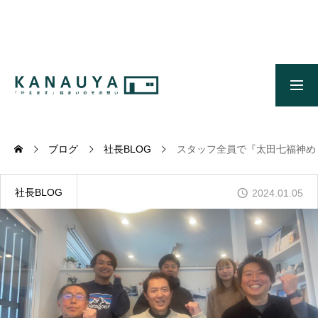
無料ご相談
資料請求
施工事例
OUR CONCEPT
かなう家のコンセプトとメッセージ
ブログ
社長BLOG
スタッフ全員で『太田七福神め
OUR FIVE ADVANTAGES
かなう家が選ばれる5つの理由
社長BLOG
2024.01.05
ONLINE MODEL HOUSE
オンライン展示場
WORKS
施工事例