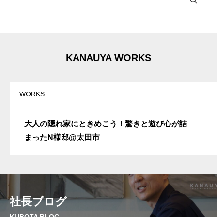
t
i
v
e
:
KANAUYA WORKS
WORKS
大人の隠れ家にときめこう！驚きと遊び心が詰
まったN様邸@太田市
社長ブログ
KUBOTA BLOG