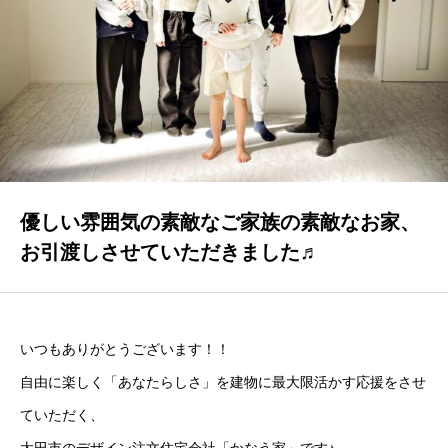
GALLERY
かなう家が設計施工した住まいの写真
COMPANY
株式会社かなう家の紹介
STAFF
スタッフ紹介
優しい雰囲気の素敵なご家族の素敵なお家、
お引渡しさせていただきました♬
BLOG
「本日も絶好調さまです！』代表・窪田 純一のブログ
CONTACT
いつもありがとうございます！！
お問い合わせ
自由に楽しく「あなたらしさ」を建物に最大限活かす応援をさせ
ていただく、