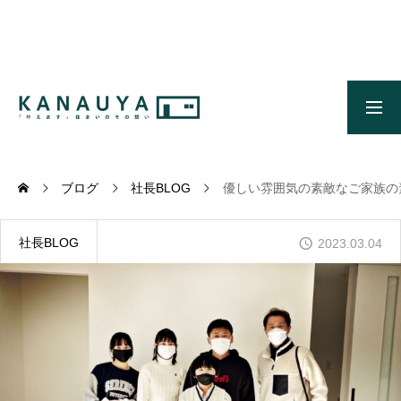
無料ご相談
資料請求
施工事例
OUR CONCEPT
かなう家のコンセプトとメッセージ
ブログ
社長BLOG
優しい雰囲気の素敵なご家族の
OUR FIVE ADVANTAGES
かなう家が選ばれる5つの理由
社長BLOG
2023.03.04
ONLINE MODEL HOUSE
オンライン展示場
WORKS
施工事例