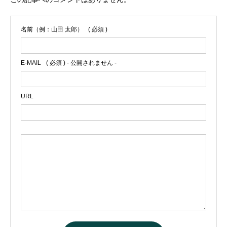
名前（例：山田 太郎）
( 必須 )
E-MAIL
( 必須 ) - 公開されません -
URL