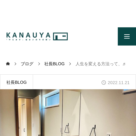
無料ご相談
資料請求
施工事例
OUR CONCEPT
かなう家のコンセプトとメッセージ
ブログ
社長BLOG
人生を変える方法って、♬
OUR FIVE ADVANTAGES
かなう家が選ばれる5つの理由
社長BLOG
2022.11.21
ONLINE MODEL HOUSE
オンライン展示場
WORKS
施工事例