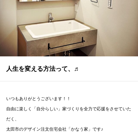
GALLERY
かなう家が設計施工した住まいの写真
COMPANY
株式会社かなう家の紹介
STAFF
スタッフ紹介
人生を変える方法って、♬
BLOG
「本日も絶好調さまです！』代表・窪田 純一のブログ
いつもありがとうございます！！
CONTACT
自由に楽しく「自分らしい」家づくりを全力で応援をさせていた
お問い合わせ
だく、
太田市のデザイン注文住宅会社「かなう家」です♪