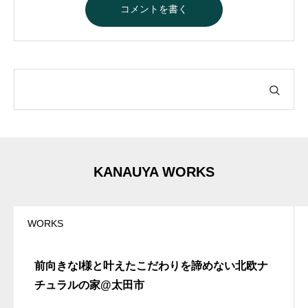
A
l
t
e
r
n
a
t
i
v
e
:
KANAUYA WORKS
WORKS
前向きなI様と叶えたこだわりを諦めない北欧ナ
チュラルの家@太田市