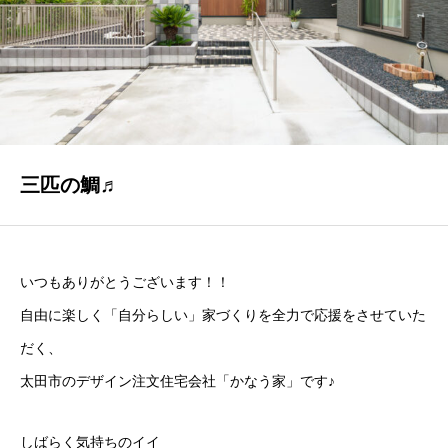
GALLERY
かなう家が設計施工した住まいの写真
COMPANY
株式会社かなう家の紹介
STAFF
三匹の鯛♬
スタッフ紹介
BLOG
いつもありがとうございます！！
「本日も絶好調さまです！』代表・窪田 純一のブログ
自由に楽しく「自分らしい」家づくりを全力で応援をさせていた
CONTACT
だく、
お問い合わせ
太田市のデザイン注文住宅会社「かなう家」です♪
しばらく気持ちのイイ