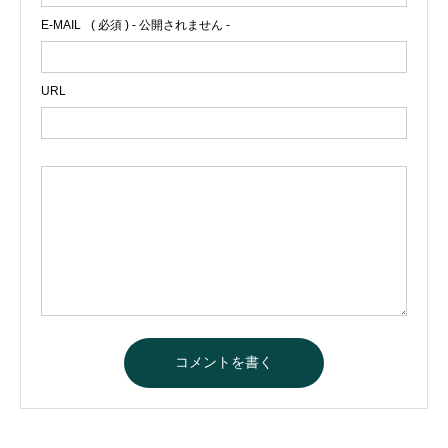
E-MAIL
( 必須 ) - 公開されません -
URL
A
l
t
e