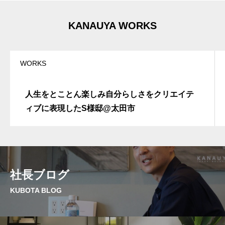
r
n
a
t
KANAUYA WORKS
i
v
e
:
WORKS
人生をとことん楽しみ自分らしさをクリエイテ
ィブに表現したS様邸@太田市
社長ブログ
KUBOTA BLOG