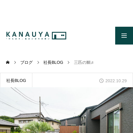
無料ご相談
資料請求
施工事例
OUR CONCEPT
かなう家のコンセプトとメッセージ
ブログ
社長BLOG
三匹の鯛♬
OUR FIVE ADVANTAGES
かなう家が選ばれる5つの理由
社長BLOG
2022.10.29
ONLINE MODEL HOUSE
オンライン展示場
WORKS
施工事例