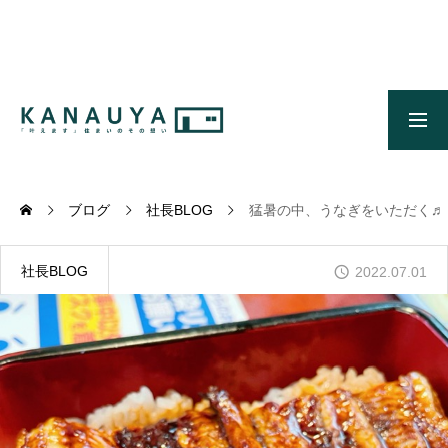
無料ご相談
資料請求
施工事例
OUR CONCEPT
かなう家のコンセプトとメッセージ
ブログ
社長BLOG
猛暑の中、うなぎをいただく♬
OUR FIVE ADVANTAGES
かなう家が選ばれる5つの理由
社長BLOG
2022.07.01
ONLINE MODEL HOUSE
オンライン展示場
WORKS
施工事例