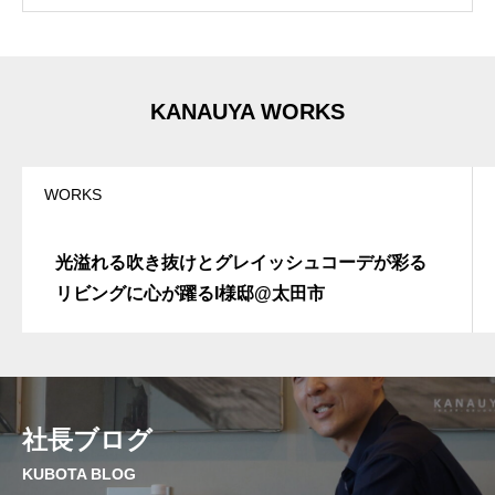
i
v
e
:
KANAUYA WORKS
WORKS
光溢れる吹き抜けとグレイッシュコーデが彩る
リビングに心が躍るI様邸@太田市
社長ブログ
KUBOTA BLOG