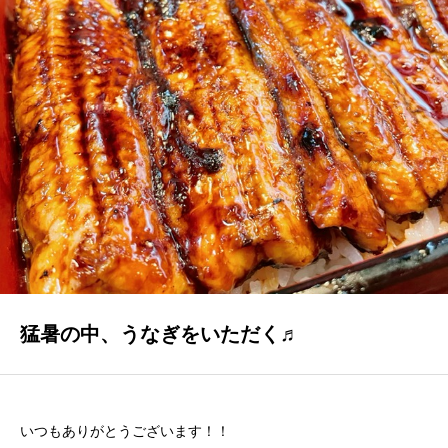
GALLERY
かなう家が設計施工した住まいの写真
COMPANY
株式会社かなう家の紹介
STAFF
スタッフ紹介
BLOG
「本日も絶好調さまです！』代表・窪田 純一のブログ
猛暑の中、うなぎをいただく♬
CONTACT
お問い合わせ
いつもありがとうございます！！