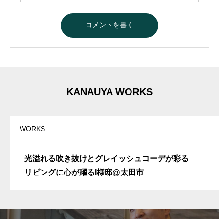
A
l
t
e
r
n
a
t
KANAUYA WORKS
i
v
e
:
WORKS
光溢れる吹き抜けとグレイッシュコーデが彩る
リビングに心が躍るI様邸@太田市