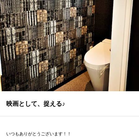
GALLERY
かなう家が設計施工した住まいの写真
COMPANY
株式会社かなう家の紹介
STAFF
スタッフ紹介
BLOG
「本日も絶好調さまです！』代表・窪田 純一のブログ
映画として、捉える♪
CONTACT
お問い合わせ
いつもありがとうございます！！