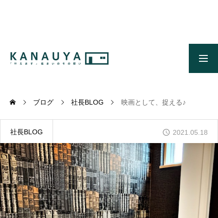
無料ご相談
資料請求
施工事例
OUR CONCEPT
かなう家のコンセプトとメッセージ
ブログ
社長BLOG
映画として、捉える♪
OUR FIVE ADVANTAGES
かなう家が選ばれる5つの理由
社長BLOG
2021.05.18
ONLINE MODEL HOUSE
オンライン展示場
WORKS
施工事例