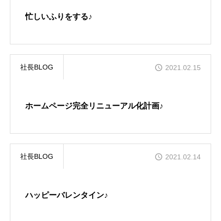
GALLERY
忙しいふりをする♪
かなう家が設計施工した住まいの写真
COMPANY
株式会社かなう家の紹介
社長BLOG
2021.02.15
STAFF
スタッフ紹介
ホームページ完全リニューアル化計画♪
BLOG
「本日も絶好調さまです！』代表・窪田 純一のブログ
社長BLOG
2021.02.14
CONTACT
お問い合わせ
ハッピーバレンタイン♪