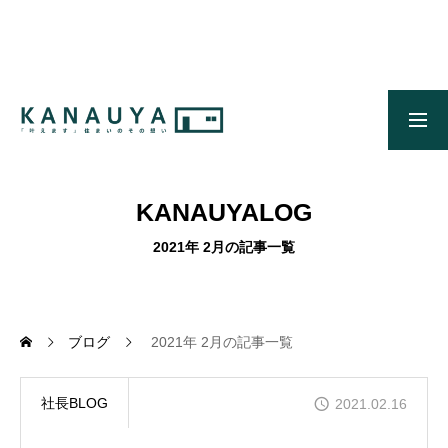
無料ご相談
資料請求
施工事例
OUR CONCEPT
かなう家のコンセプトとメッセージ
KANAUYALOG
OUR FIVE ADVANTAGES
2021年 2月の記事一覧
かなう家が選ばれる5つの理由
ONLINE MODEL HOUSE
オンライン展示場
ブログ
2021年 2月の記事一覧
WORKS
社長BLOG
2021.02.16
施工事例