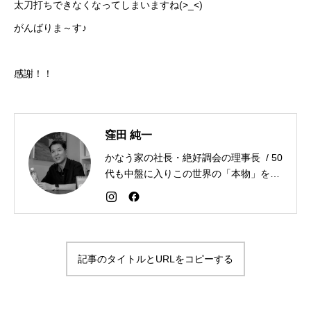
太刀打ちできなくなってしまいますね(>_<)
がんばりま～す♪
感謝！！
窪田 純一
かなう家の社長・絶好調会の理事長 / 50
代も中盤に入りこの世界の「本物」を追
求しながら「感謝が人生を変える」こと
を広める生き方を目指している。好きな
食べものはお蕎麦とカレー。
記事のタイトルとURLをコピーする