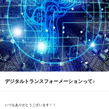
GALLERY
かなう家が設計施工した住まいの写真
COMPANY
株式会社かなう家の紹介
STAFF
スタッフ紹介
BLOG
「本日も絶好調さまです！』代表・窪田 純一のブログ
デジタルトランスフォーメーションって♪
CONTACT
お問い合わせ
いつもありがとうございます！！