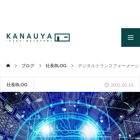
無料ご相談
資料請求
施工事例
OUR CONCEPT
かなう家のコンセプトとメッセージ
ブログ
社長BLOG
デジタルトランスフォーメーシ
OUR FIVE ADVANTAGES
かなう家が選ばれる5つの理由
社長BLOG
2021.02.13
ONLINE MODEL HOUSE
オンライン展示場
WORKS
施工事例