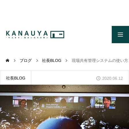
無料ご相談
資料請求
施工事例
OUR CONCEPT
かなう家のコンセプトとメッセージ
ブログ
社長BLOG
現場共有管理システムの使い方
OUR FIVE ADVANTAGES
かなう家が選ばれる5つの理由
社長BLOG
2020.06.12
ONLINE MODEL HOUSE
オンライン展示場
WORKS
施工事例