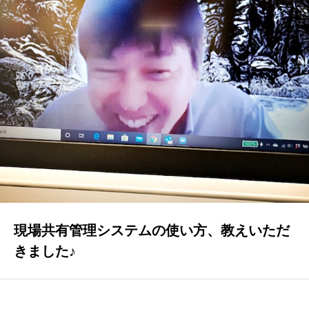
GALLERY
かなう家が設計施工した住まいの写真
COMPANY
株式会社かなう家の紹介
STAFF
スタッフ紹介
BLOG
「本日も絶好調さまです！』代表・窪田 純一のブログ
現場共有管理システムの使い方、教えいただ
CONTACT
きました♪
お問い合わせ