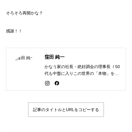
そろそろ再開かな？
感謝！！
窪田 純一
かなう家の社長・絶好調会の理事長 / 50
代も中盤に入りこの世界の「本物」を追
求しながら「感謝が人生を変える」こと
を広める生き方を目指している。好きな
食べものはお蕎麦とカレー。
記事のタイトルとURLをコピーする