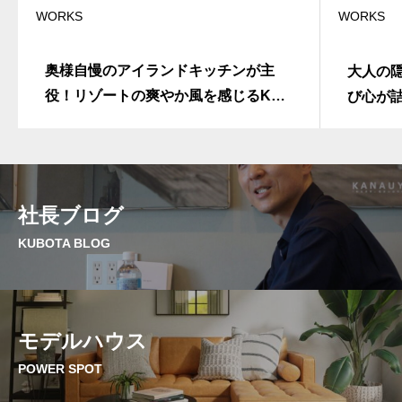
WORKS
WORKS
奥様自慢のアイランドキッチンが主
大人の
役！リゾートの爽やか風を感じるK様
び心が
邸@太田市
社長ブログ
KUBOTA BLOG
モデルハウス
POWER SPOT