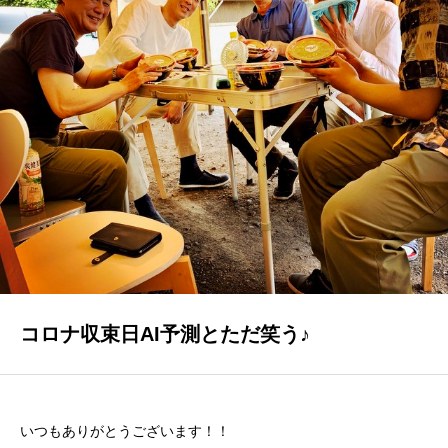
GALLERY
かなう家が設計施工した住まいの写真
COMPANY
株式会社かなう家の紹介
STAFF
スタッフ紹介
BLOG
「本日も絶好調さまです！』代表・窪田 純一のブログ
コロナ収束日AI予測とただ笑う♪
CONTACT
お問い合わせ
いつもありがとうございます！！