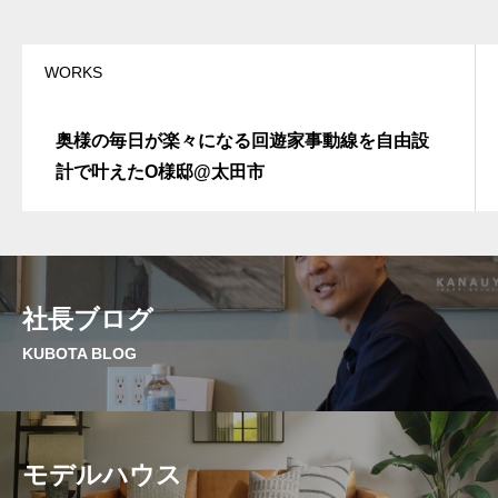
v
e
:
WORKS
奥様の毎日が楽々になる回遊家事動線を自由設
計で叶えたO様邸@太田市
社長ブログ
KUBOTA BLOG
モデルハウス