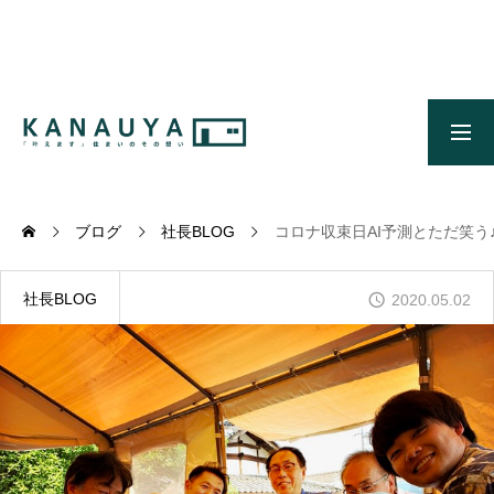
無料ご相談
資料請求
施工事例
OUR CONCEPT
かなう家のコンセプトとメッセージ
ブログ
社長BLOG
コロナ収束日AI予測とただ笑う
OUR FIVE ADVANTAGES
かなう家が選ばれる5つの理由
社長BLOG
2020.05.02
ONLINE MODEL HOUSE
オンライン展示場
WORKS
施工事例