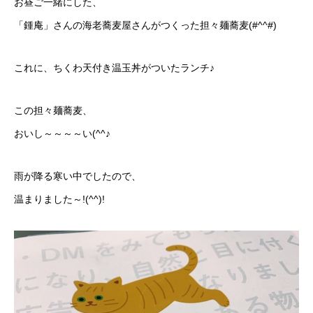
お昼ご一緒にした、
「鍾庵」さんの海老蕎麦屋さんがつくった担々麺蕎麦(#^^#)
これに、ちくわ天付き温玉丼がついたランチ♪
この担々麺蕎麦、
おいし～～～～い(^^♪
雨が降る寒い中でしたので、
温まりました～!(^^)!