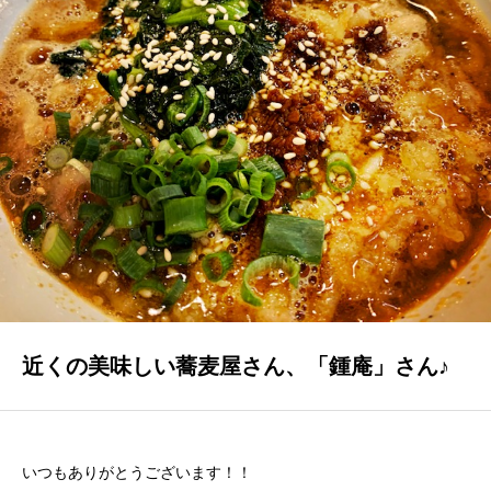
GALLERY
かなう家が設計施工した住まいの写真
COMPANY
株式会社かなう家の紹介
STAFF
スタッフ紹介
BLOG
「本日も絶好調さまです！』代表・窪田 純一のブログ
近くの美味しい蕎麦屋さん、「鍾庵」さん♪
CONTACT
お問い合わせ
いつもありがとうございます！！