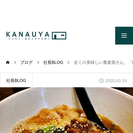
無料ご相談
資料請求
施工事例
OUR CONCEPT
かなう家のコンセプトとメッセージ
ブログ
社長BLOG
近くの美味しい蕎麦屋さん、「
OUR FIVE ADVANTAGES
かなう家が選ばれる5つの理由
社長BLOG
2020.03.10
ONLINE MODEL HOUSE
オンライン展示場
WORKS
施工事例