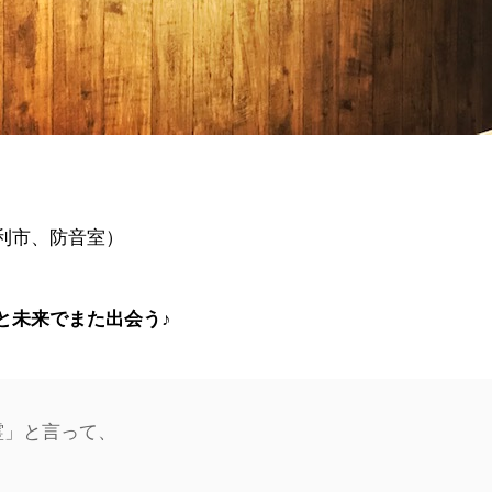
かなう家が設計施工した
COMPANY
株式会社かなう家の紹介
STAFF
利市、防音室）
スタッフ紹介
BLOG
と未来でまた出会う♪
「本日も絶好調さまです
CONTACT
霊」と言って、
お問い合わせ