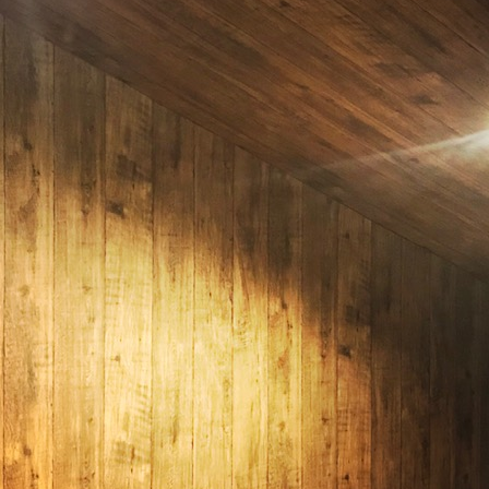
OUR CONCE
かなう家のコンセプトと
OUR FIVE A
かなう家が選ばれる5つ
ONLINE MOD
オンライン展示場
WORKS
施工事例
GALLERY