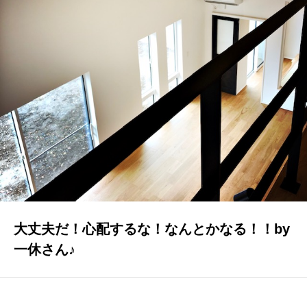
GALLERY
かなう家が設計施工した住まいの写真
COMPANY
株式会社かなう家の紹介
STAFF
スタッフ紹介
BLOG
「本日も絶好調さまです！』代表・窪田 純一のブログ
大丈夫だ！心配するな！なんとかなる！！by
CONTACT
一休さん♪
お問い合わせ