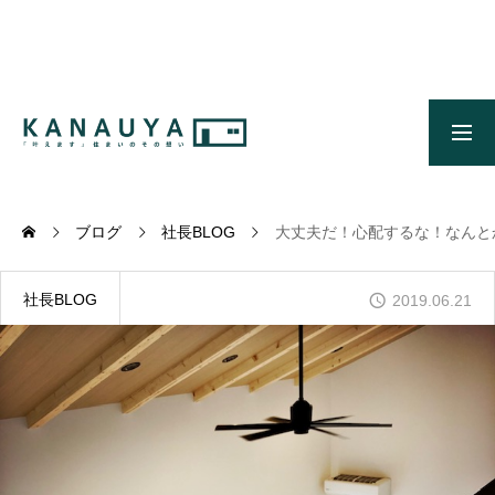
無料ご相談
資料請求
施工事例
OUR CONCEPT
かなう家のコンセプトとメッセージ
ブログ
社長BLOG
大丈夫だ！心配するな！なんとか
OUR FIVE ADVANTAGES
かなう家が選ばれる5つの理由
社長BLOG
2019.06.21
ONLINE MODEL HOUSE
オンライン展示場
WORKS
施工事例