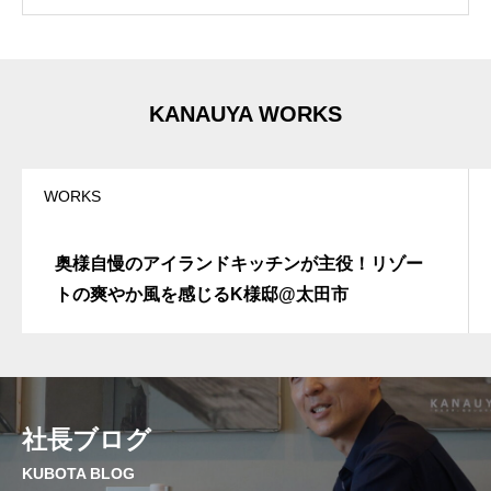
i
v
e
:
KANAUYA WORKS
WORKS
奥様自慢のアイランドキッチンが主役！リゾー
トの爽やか風を感じるK様邸@太田市
社長ブログ
KUBOTA BLOG