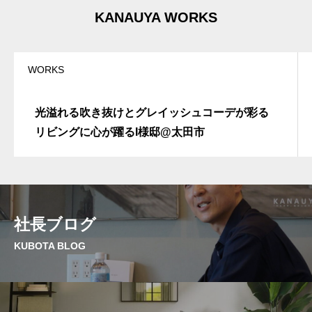
a
t
KANAUYA WORKS
i
v
e
:
WORKS
光溢れる吹き抜けとグレイッシュコーデが彩る
リビングに心が躍るI様邸@太田市
社長ブログ
KUBOTA BLOG