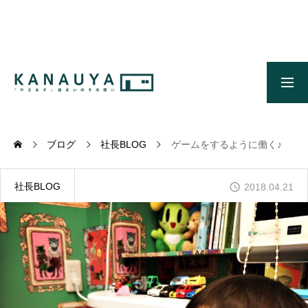
無料ご相談
資料請求
施工事例
OUR CONCEPT
かなう家のコンセプトとメッセージ
ブログ
社長BLOG
ゲームをするように働く♪
OUR FIVE ADVANTAGES
かなう家が選ばれる5つの理由
社長BLOG
2018.04.21
ONLINE MODEL HOUSE
オンライン展示場
WORKS
施工事例