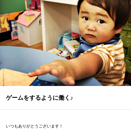
GALLERY
かなう家が設計施工した住まいの写真
COMPANY
株式会社かなう家の紹介
STAFF
スタッフ紹介
BLOG
「本日も絶好調さまです！』代表・窪田 純一のブログ
ゲームをするように働く♪
CONTACT
お問い合わせ
いつもありがとうございます！