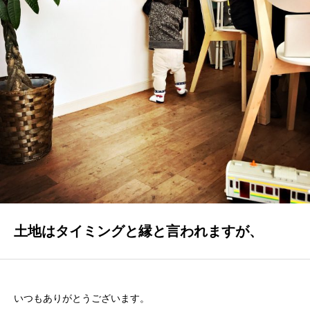
GALLERY
かなう家が設計施工した住まいの写真
COMPANY
株式会社かなう家の紹介
STAFF
スタッフ紹介
BLOG
「本日も絶好調さまです！』代表・窪田 純一のブログ
土地はタイミングと縁と言われますが、
CONTACT
お問い合わせ
いつもありがとうございます。