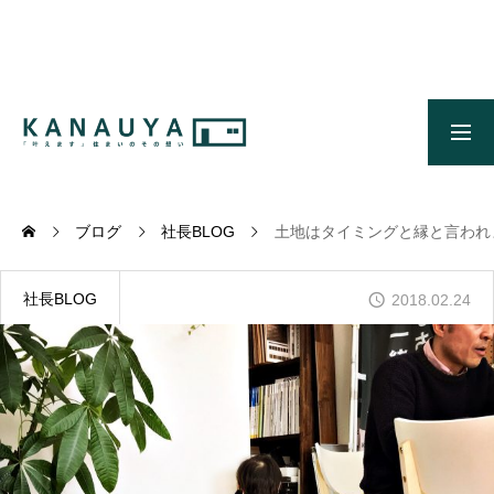
無料ご相談
資料請求
施工事例
OUR CONCEPT
かなう家のコンセプトとメッセージ
ブログ
社長BLOG
土地はタイミングと縁と言われ
OUR FIVE ADVANTAGES
かなう家が選ばれる5つの理由
社長BLOG
2018.02.24
ONLINE MODEL HOUSE
オンライン展示場
WORKS
施工事例