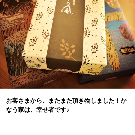
GALLERY
かなう家が設計施工した住まいの写真
COMPANY
株式会社かなう家の紹介
STAFF
スタッフ紹介
BLOG
「本日も絶好調さまです！』代表・窪田 純一のブログ
お客さまから、またまた頂き物しました！か
CONTACT
なう家は、幸せ者です♪
お問い合わせ