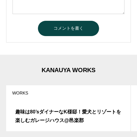
A
l
t
e
r
n
a
t
KANAUYA WORKS
i
v
e
:
WORKS
趣味は80’sダイナーなK様邸！愛犬とリゾートを
楽しむガレージハウス@邑楽郡