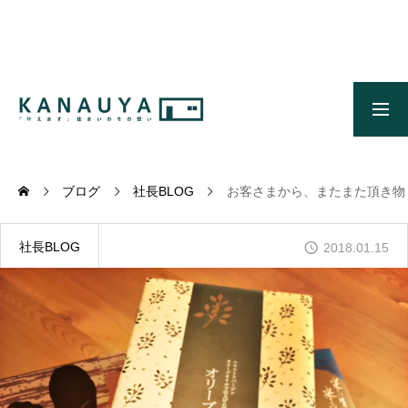
無料ご相談
資料請求
施工事例
OUR CONCEPT
かなう家のコンセプトとメッセージ
ブログ
社長BLOG
お客さまから、またまた頂き物
OUR FIVE ADVANTAGES
かなう家が選ばれる5つの理由
社長BLOG
2018.01.15
ONLINE MODEL HOUSE
オンライン展示場
WORKS
施工事例