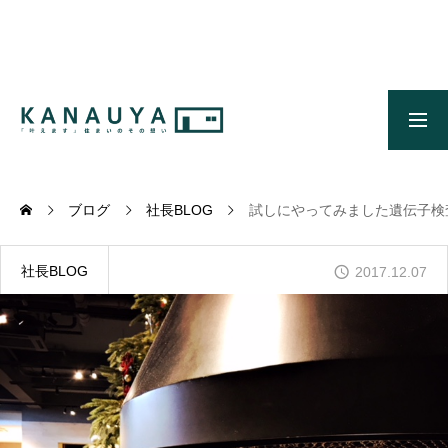
無料ご相談
資料請求
施工事例
OUR CONCEPT
かなう家のコンセプトとメッセージ
ブログ
社長BLOG
試しにやってみました遺伝子検
OUR FIVE ADVANTAGES
かなう家が選ばれる5つの理由
社長BLOG
2017.12.07
ONLINE MODEL HOUSE
オンライン展示場
WORKS
施工事例