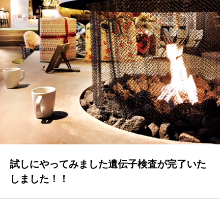
GALLERY
かなう家が設計施工した住まいの写真
COMPANY
株式会社かなう家の紹介
STAFF
スタッフ紹介
BLOG
「本日も絶好調さまです！』代表・窪田 純一のブログ
試しにやってみました遺伝子検査が完了いた
CONTACT
しました！！
お問い合わせ