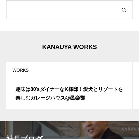
r
n
a
t
i
v
e
:
KANAUYA WORKS
WORKS
趣味は80’sダイナーなK様邸！愛犬とリゾートを
楽しむガレージハウス@邑楽郡
社長ブログ