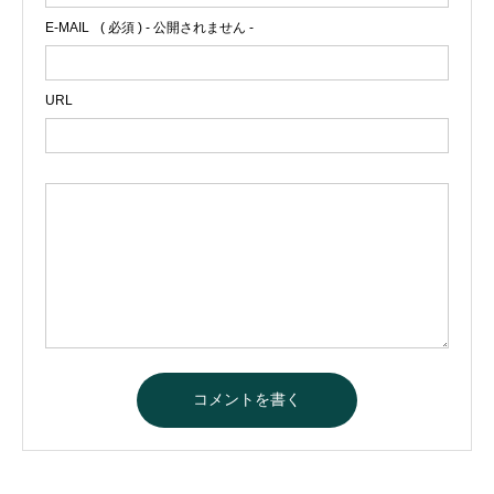
E-MAIL
( 必須 ) - 公開されません -
URL
A
l
t
e