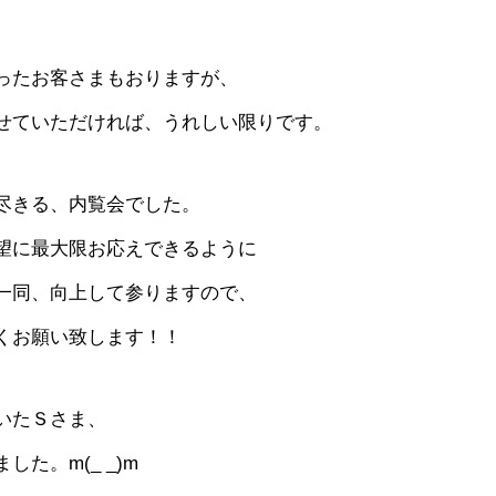
かなう家が設計施工した
ったお客さまもおりますが、
COMPANY
せていただければ、うれしい限りです。
株式会社かなう家の紹介
STAFF
尽きる、内覧会でした。
スタッフ紹介
望に最大限お応えできるように
一同、向上して参りますので、
BLOG
くお願い致します！！
「本日も絶好調さまです
いたＳさま、
CONTACT
た。m(_ _)m
お問い合わせ