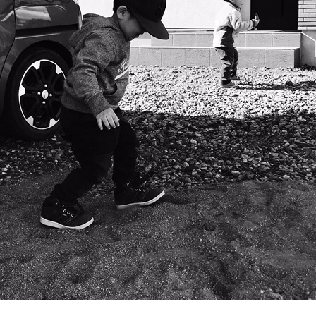
OUR CONCE
かなう家のコンセプトと
OUR FIVE A
かなう家が選ばれる5つ
ONLINE MOD
オンライン展示場
WORKS
施工事例
GALLERY