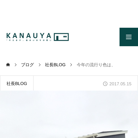
無料ご相談
資料請求
施工事例
OUR CONCEPT
かなう家のコンセプトとメッセージ
ブログ
社長BLOG
今年の流行り色は、
OUR FIVE ADVANTAGES
かなう家が選ばれる5つの理由
社長BLOG
2017.05.15
ONLINE MODEL HOUSE
オンライン展示場
WORKS
施工事例