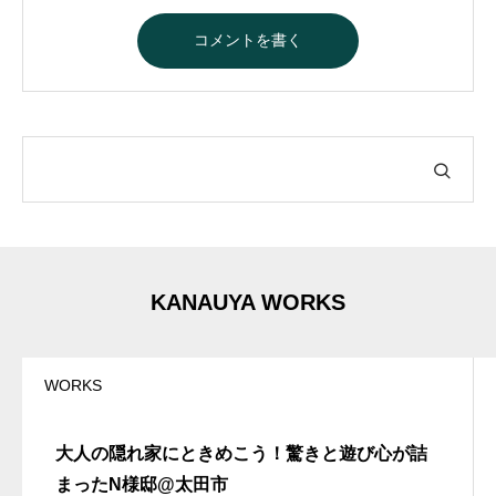
A
l
t
e
r
n
a
t
i
v
e
:
KANAUYA WORKS
WORKS
大人の隠れ家にときめこう！驚きと遊び心が詰
まったN様邸@太田市