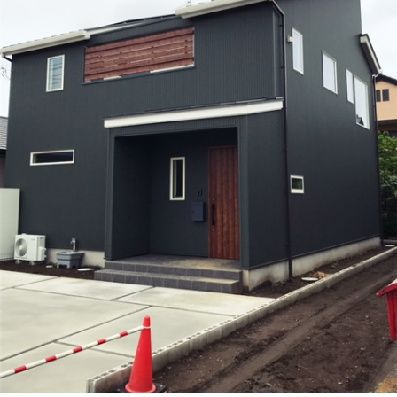
GALLERY
かなう家が設計施工した住まいの写真
COMPANY
株式会社かなう家の紹介
STAFF
スタッフ紹介
BLOG
「本日も絶好調さまです！』代表・窪田 純一のブログ
CONTACT
お問い合わせ