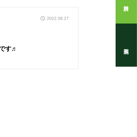
住まいの写真
2022.08.27
です♬
！』代表・窪田 純一のブログ