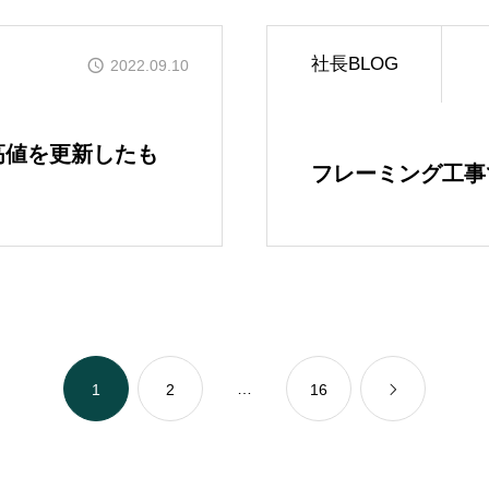
かなう家が設計施工した
社長BLOG
2022.09.10
COMPANY
株式会社かなう家の紹介
高値を更新したも
フレーミング工事
STAFF
スタッフ紹介
BLOG
「本日も絶好調さまです
…
1
2
16
CONTACT
お問い合わせ