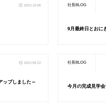
社長BLOG
2023.10.06
OUR CONCE
かなう家のコンセプトと
9月最終日とおに
OUR FIVE A
かなう家が選ばれる5つ
ONLINE MOD
社長BLOG
2023.09.22
オンライン展示場
WORKS
9アップしました～
今月の完成見学会
施工事例
GALLERY