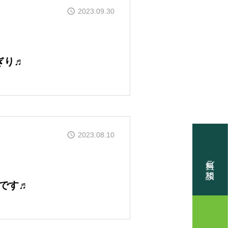
2023.09.30
PT
メッセージ
ぎり♬
DVANTAGES
の理由
EL HOUSE
2023.08.10
無料ご相談
です♬