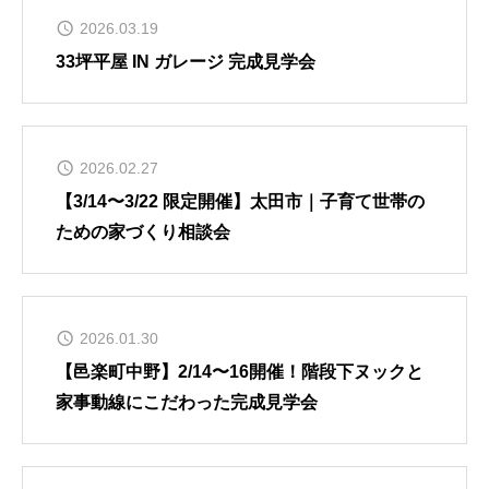
GALLERY
2026.03.19
かなう家が設計施工した住まいの写真
33坪平屋 IN ガレージ 完成見学会
COMPANY
株式会社かなう家の紹介
2026.02.27
STAFF
【3/14〜3/22 限定開催】太田市｜子育て世帯の
スタッフ紹介
ための家づくり相談会
BLOG
「本日も絶好調さまです！』代表・窪田 純一のブログ
2026.01.30
【邑楽町中野】2/14〜16開催！階段下ヌックと
CONTACT
家事動線にこだわった完成見学会
お問い合わせ