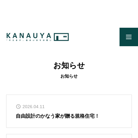
無料ご相談
資料請求
施工事例
OUR CONCEPT
かなう家のコンセプトとメッセージ
お知らせ
OUR FIVE ADVANTAGES
お知らせ
かなう家が選ばれる5つの理由
ONLINE MODEL HOUSE
オンライン展示場
2026.04.11
自由設計のかなう家が贈る規格住宅！
WORKS
施工事例