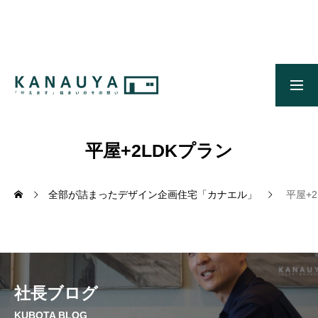
無料ご相談
資料請求
施工事例
OUR CONCEPT
かなう家のコンセプトとメッセージ
平屋+2LDKプラン
OUR FIVE ADVANTAGES
かなう家が選ばれる5つの理由
全部が詰まったデザイン企画住宅「カナエル」
平屋+
ONLINE MODEL HOUSE
オンライン展示場
WORKS
社長ブログ
施工事例
KUBOTA BLOG