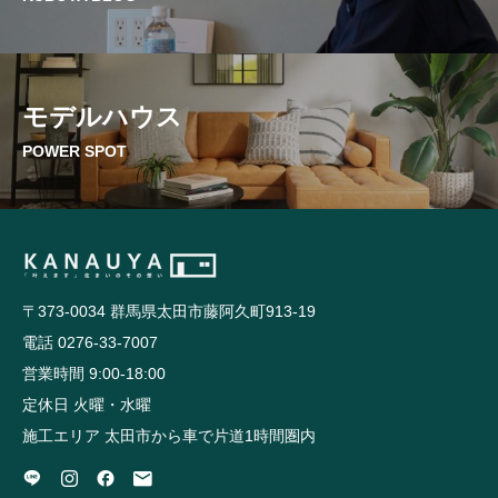
GALLERY
かなう家が設計施工した住まいの写真
モデルハウス
COMPANY
株式会社かなう家の紹介
POWER SPOT
STAFF
スタッフ紹介
BLOG
〒373-0034 群馬県太田市藤阿久町913-19
「本日も絶好調さまです！』代表・窪田 純一のブログ
電話 0276-33-7007
営業時間 9:00-18:00
CONTACT
定休日 火曜・水曜
お問い合わせ
施工エリア 太田市から車で片道1時間圏内