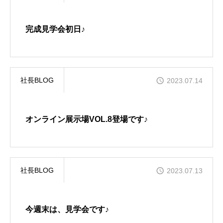
GALLERY
かなう家が設計施工した住まいの写真
完成見学会初日♪
COMPANY
株式会社かなう家の紹介
社長BLOG
2023.07.14
STAFF
スタッフ紹介
オンライン展示場VOL.8登場です♪
BLOG
「本日も絶好調さまです！』代表・窪田 純一のブログ
社長BLOG
CONTACT
2023.07.13
お問い合わせ
今週末は、見学会です♪