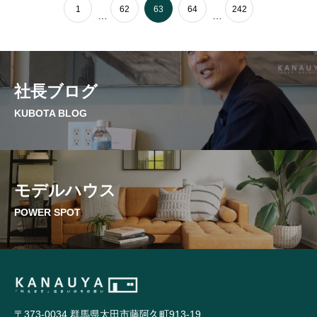
1
62
63
64
242
…
…
社長ブログ
KUBOTA BLOG
モデルハウス
POWER SPOT
〒373-0034 群馬県太田市藤阿久町913-19