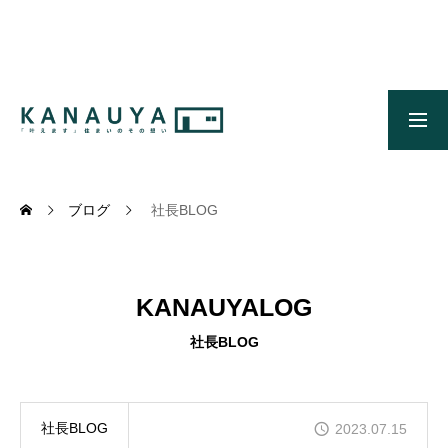
無料ご相談
資料請求
施工事例
OUR CONCEPT
かなう家のコンセプトとメッセージ
ブログ
社長BLOG
OUR FIVE ADVANTAGES
かなう家が選ばれる5つの理由
KANAUYALOG
ONLINE MODEL HOUSE
オンライン展示場
社長BLOG
WORKS
施工事例
社長BLOG
2023.07.15